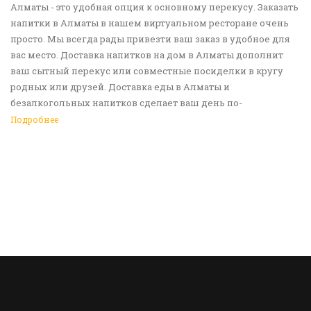
Алматы - это удобная опция к основному перекусу. Заказать
напитки в Алматы в нашем виртуальном ресторане очень
просто. Мы всегда рады привезти ваш заказ в удобное для
вас место. Доставка напитков на дом в Алматы дополнит
ваш сытный перекус или совместные посиделки в кругу
родных или друзей. Доставка еды в Алматы и
безалкогольных напитков сделает ваш день по-
настоящему ярким и беззаботным. Обращайтесь к нам за
Подробнее
покупками!