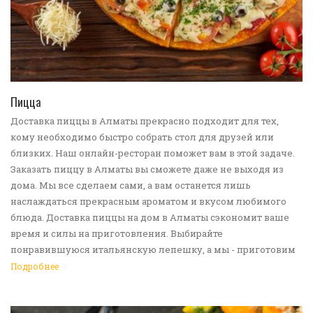
ПЕРЕЙТИ В КАТАЛОГ
Пицца
Доставка пиццы в Алматы прекрасно подходит для тех,
кому необходимо быстро собрать стол для друзей или
близких. Наш онлайн-ресторан поможет вам в этой задаче.
Заказать пиццу в Алматы вы сможете даже не выходя из
дома. Мы все сделаем сами, а вам останется лишь
наслаждаться прекрасным ароматом и вкусом любимого
блюда. Доставка пиццы на дом в Алматы сэкономит ваше
время и силы на приготовления. Выбирайте
понравившуюся итальянскую лепешку, а мы - приготовим
ее в лучших традициях. Доставка еды в Алматы -
Подробнее
прекрасное решение для приятных посиделок или
быстрого перекуса. Мы ждем ваши заявки!