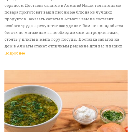
сервисом Доставка салатов в Алматы! Наши талантливые
повара приготовят ваши любимые блюда из лучших
продуктов. Заказать салаты в Алматы вам не составит
особого труда, а результат вас удивит. Вам не понадобится
бегать по магазинам за необходимыми ингредиентами,
стоять у плиты и мыть гору посуды. Доставка салатов на
дом в Алматы станет отличным решение для вас и ваших
родных, друзей. Ведь мы сами берем все хлопоты в свои
Подробнее
руки. Воспользуйтесь нашим сервисом Доставка еды в
Алматы!