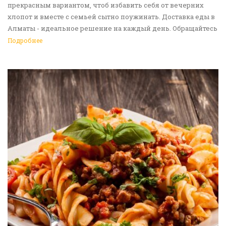
прекрасным вариантом, чтоб избавить себя от вечерних
хлопот и вместе с семьей сытно поужинать. Доставка еды в
Алматы - идеальное решение на каждый день. Обращайтесь
к нам!
Подробнее