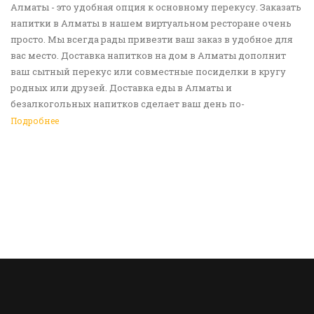
Алматы - это удобная опция к основному перекусу. Заказать
напитки в Алматы в нашем виртуальном ресторане очень
просто. Мы всегда рады привезти ваш заказ в удобное для
вас место. Доставка напитков на дом в Алматы дополнит
ваш сытный перекус или совместные посиделки в кругу
родных или друзей. Доставка еды в Алматы и
безалкогольных напитков сделает ваш день по-
настоящему ярким и беззаботным. Обращайтесь к нам за
Подробнее
покупками!