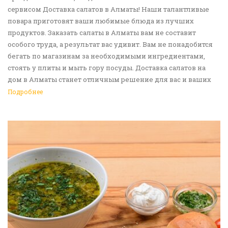
сервисом Доставка салатов в Алматы! Наши талантливые
повара приготовят ваши любимые блюда из лучших
продуктов. Заказать салаты в Алматы вам не составит
особого труда, а результат вас удивит. Вам не понадобится
бегать по магазинам за необходимыми ингредиентами,
стоять у плиты и мыть гору посуды. Доставка салатов на
дом в Алматы станет отличным решение для вас и ваших
родных, друзей. Ведь мы сами берем все хлопоты в свои
Подробнее
руки. Воспользуйтесь нашим сервисом Доставка еды в
Алматы!