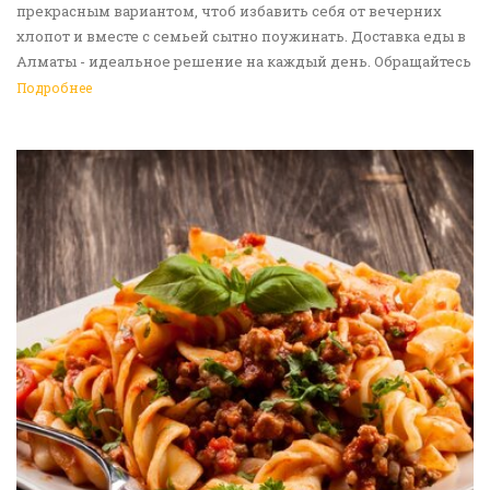
прекрасным вариантом, чтоб избавить себя от вечерних
хлопот и вместе с семьей сытно поужинать. Доставка еды в
Алматы - идеальное решение на каждый день. Обращайтесь
к нам!
Подробнее