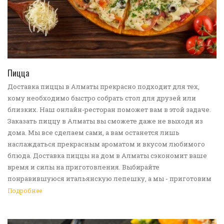
ПЕРЕЙТИ В КАТАЛОГ
Пицца
Доставка пиццы в Алматы прекрасно подходит для тех,
кому необходимо быстро собрать стол для друзей или
близких. Наш онлайн-ресторан поможет вам в этой задаче.
Заказать пиццу в Алматы вы сможете даже не выходя из
дома. Мы все сделаем сами, а вам останется лишь
наслаждаться прекрасным ароматом и вкусом любимого
блюда. Доставка пиццы на дом в Алматы сэкономит ваше
время и силы на приготовления. Выбирайте
понравившуюся итальянскую лепешку, а мы - приготовим
ее в лучших традициях. Доставка еды в Алматы -
Подробнее
прекрасное решение для приятных посиделок или
быстрого перекуса. Мы ждем ваши заявки!