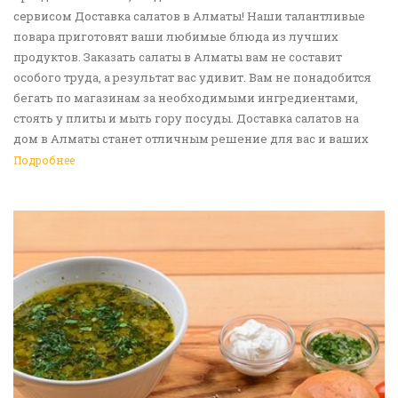
сервисом Доставка салатов в Алматы! Наши талантливые
повара приготовят ваши любимые блюда из лучших
продуктов. Заказать салаты в Алматы вам не составит
особого труда, а результат вас удивит. Вам не понадобится
бегать по магазинам за необходимыми ингредиентами,
стоять у плиты и мыть гору посуды. Доставка салатов на
дом в Алматы станет отличным решение для вас и ваших
родных, друзей. Ведь мы сами берем все хлопоты в свои
Подробнее
руки. Воспользуйтесь нашим сервисом Доставка еды в
Алматы!