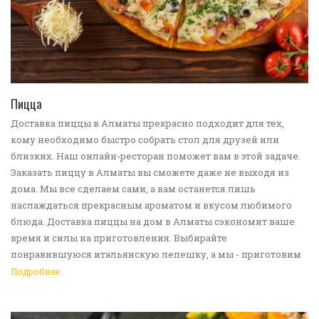
ПЕРЕЙТИ В КАТАЛОГ
Пицца
Доставка пиццы в Алматы прекрасно подходит для тех,
кому необходимо быстро собрать стол для друзей или
близких. Наш онлайн-ресторан поможет вам в этой задаче.
Заказать пиццу в Алматы вы сможете даже не выходя из
дома. Мы все сделаем сами, а вам останется лишь
наслаждаться прекрасным ароматом и вкусом любимого
блюда. Доставка пиццы на дом в Алматы сэкономит ваше
время и силы на приготовления. Выбирайте
понравившуюся итальянскую лепешку, а мы - приготовим
ее в лучших традициях. Доставка еды в Алматы -
Подробнее
прекрасное решение для приятных посиделок или
быстрого перекуса. Мы ждем ваши заявки!