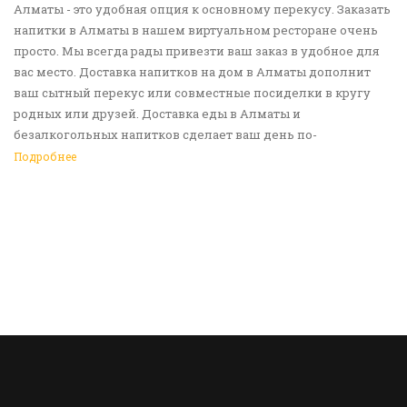
Алматы - это удобная опция к основному перекусу. Заказать
напитки в Алматы в нашем виртуальном ресторане очень
просто. Мы всегда рады привезти ваш заказ в удобное для
вас место. Доставка напитков на дом в Алматы дополнит
ваш сытный перекус или совместные посиделки в кругу
родных или друзей. Доставка еды в Алматы и
безалкогольных напитков сделает ваш день по-
настоящему ярким и беззаботным. Обращайтесь к нам за
Подробнее
покупками!