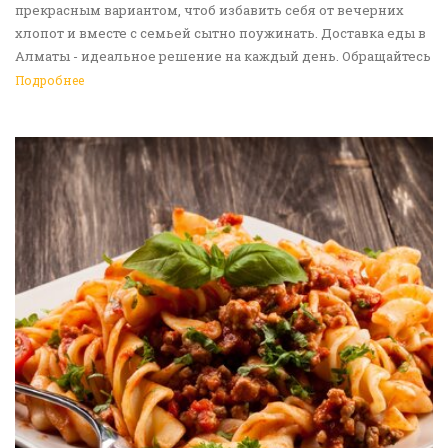
прекрасным вариантом, чтоб избавить себя от вечерних
хлопот и вместе с семьей сытно поужинать. Доставка еды в
Алматы - идеальное решение на каждый день. Обращайтесь
к нам!
Подробнее