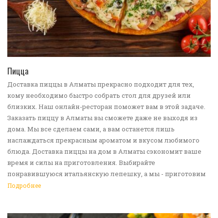
ПЕРЕЙТИ В КАТАЛОГ
Пицца
Доставка пиццы в Алматы прекрасно подходит для тех,
кому необходимо быстро собрать стол для друзей или
близких. Наш онлайн-ресторан поможет вам в этой задаче.
Заказать пиццу в Алматы вы сможете даже не выходя из
дома. Мы все сделаем сами, а вам останется лишь
наслаждаться прекрасным ароматом и вкусом любимого
блюда. Доставка пиццы на дом в Алматы сэкономит ваше
время и силы на приготовления. Выбирайте
понравившуюся итальянскую лепешку, а мы - приготовим
ее в лучших традициях. Доставка еды в Алматы -
Подробнее
прекрасное решение для приятных посиделок или
быстрого перекуса. Мы ждем ваши заявки!