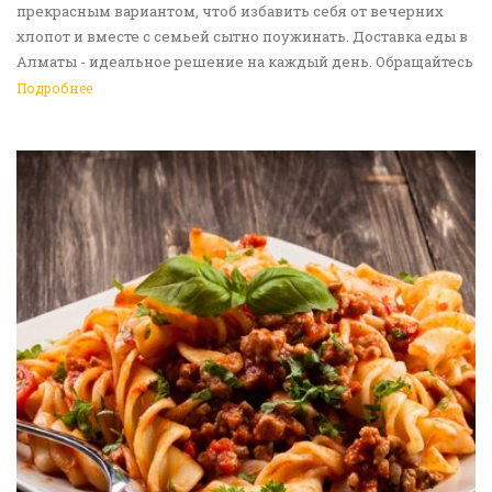
прекрасным вариантом, чтоб избавить себя от вечерних
хлопот и вместе с семьей сытно поужинать. Доставка еды в
Алматы - идеальное решение на каждый день. Обращайтесь
к нам!
Подробнее