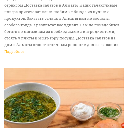
сервисом Доставка салатов в Алматы! Наши талантливые
повара приготовят ваши любимые блюда из лучших
продуктов. Заказать салаты в Алматы вам не составит
особого труда, а результат вас удивит. Вам не понадобится
бегать по магазинам за необходимыми ингредиентами,
стоять у плиты и мыть гору посуды. Доставка салатов на
дом в Алматы станет отличным решение для вас и ваших
родных, друзей. Ведь мы сами берем все хлопоты в свои
Подробнее
руки. Воспользуйтесь нашим сервисом Доставка еды в
Алматы!