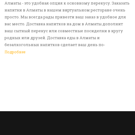
Алматы - это удобная опция к основному перекусу. Заказать
напитки в Алматы в нашем виртуальном ресторане очень
просто. Мы всегда рады привезти ваш заказ в удобное для
вас место. Доставка напитков на дом в Алматы дополнит
ваш сытный перекус или совместные посиделки в кругу
родных или друзей. Доставка еды в Алматы и
безалкогольных напитков сделает ваш день по-
настоящему ярким и беззаботным. Обращайтесь к нам за
Подробнее
покупками!