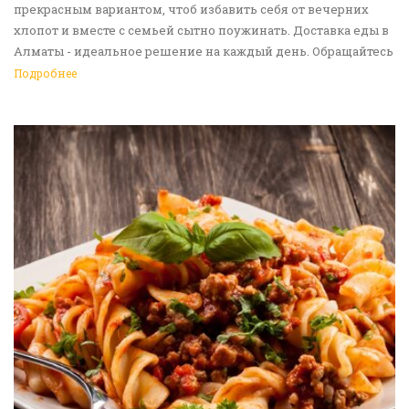
прекрасным вариантом, чтоб избавить себя от вечерних
хлопот и вместе с семьей сытно поужинать. Доставка еды в
Алматы - идеальное решение на каждый день. Обращайтесь
к нам!
Подробнее