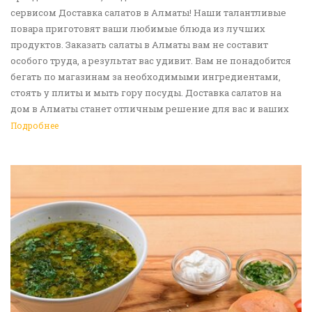
сервисом Доставка салатов в Алматы! Наши талантливые
повара приготовят ваши любимые блюда из лучших
продуктов. Заказать салаты в Алматы вам не составит
особого труда, а результат вас удивит. Вам не понадобится
бегать по магазинам за необходимыми ингредиентами,
стоять у плиты и мыть гору посуды. Доставка салатов на
дом в Алматы станет отличным решение для вас и ваших
родных, друзей. Ведь мы сами берем все хлопоты в свои
Подробнее
руки. Воспользуйтесь нашим сервисом Доставка еды в
Алматы!