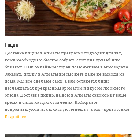
ПЕРЕЙТИ В КАТАЛОГ
Пицца
Доставка пиццы в Алматы прекрасно подходит для тех,
кому необходимо быстро собрать стол для друзей или
близких. Наш онлайн-ресторан поможет вам в этой задаче.
Заказать пиццу в Алматы вы сможете даже не выходя из
дома. Мы все сделаем сами, а вам останется лишь
наслаждаться прекрасным ароматом и вкусом любимого
блюда. Доставка пиццы на дом в Алматы сэкономит ваше
время и силы на приготовления. Выбирайте
понравившуюся итальянскую лепешку, а мы - приготовим
ее в лучших традициях. Доставка еды в Алматы -
Подробнее
прекрасное решение для приятных посиделок или
быстрого перекуса. Мы ждем ваши заявки!