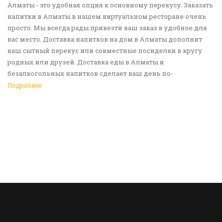
Алматы - это удобная опция к основному перекусу. Заказать
напитки в Алматы в нашем виртуальном ресторане очень
просто. Мы всегда рады привезти ваш заказ в удобное для
вас место. Доставка напитков на дом в Алматы дополнит
ваш сытный перекус или совместные посиделки в кругу
родных или друзей. Доставка еды в Алматы и
безалкогольных напитков сделает ваш день по-
настоящему ярким и беззаботным. Обращайтесь к нам за
Подробнее
покупками!