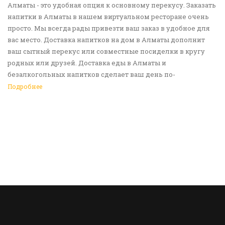
Алматы - это удобная опция к основному перекусу. Заказать
напитки в Алматы в нашем виртуальном ресторане очень
просто. Мы всегда рады привезти ваш заказ в удобное для
вас место. Доставка напитков на дом в Алматы дополнит
ваш сытный перекус или совместные посиделки в кругу
родных или друзей. Доставка еды в Алматы и
безалкогольных напитков сделает ваш день по-
настоящему ярким и беззаботным. Обращайтесь к нам за
Подробнее
покупками!