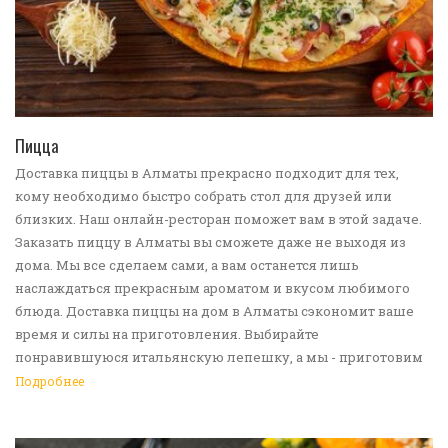
ПЕРЕЙТИ В КАТАЛОГ
Пицца
Доставка пиццы в Алматы прекрасно подходит для тех,
кому необходимо быстро собрать стол для друзей или
близких. Наш онлайн-ресторан поможет вам в этой задаче.
Заказать пиццу в Алматы вы сможете даже не выходя из
дома. Мы все сделаем сами, а вам останется лишь
наслаждаться прекрасным ароматом и вкусом любимого
блюда. Доставка пиццы на дом в Алматы сэкономит ваше
время и силы на приготовления. Выбирайте
понравившуюся итальянскую лепешку, а мы - приготовим
ее в лучших традициях. Доставка еды в Алматы -
Подробнее
прекрасное решение для приятных посиделок или
быстрого перекуса. Мы ждем ваши заявки!