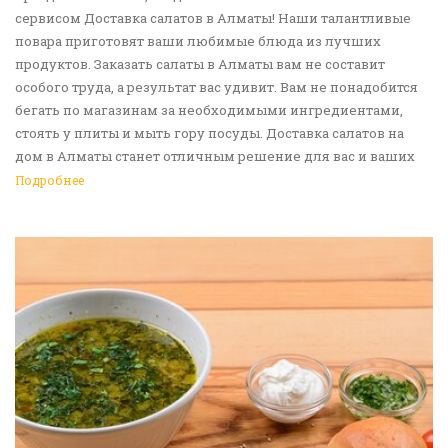
сервисом Доставка салатов в Алматы! Наши талантливые
повара приготовят ваши любимые блюда из лучших
продуктов. Заказать салаты в Алматы вам не составит
особого труда, а результат вас удивит. Вам не понадобится
бегать по магазинам за необходимыми ингредиентами,
стоять у плиты и мыть гору посуды. Доставка салатов на
дом в Алматы станет отличным решение для вас и ваших
родных, друзей. Ведь мы сами берем все хлопоты в свои
Подробнее
руки. Воспользуйтесь нашим сервисом Доставка еды в
Алматы!