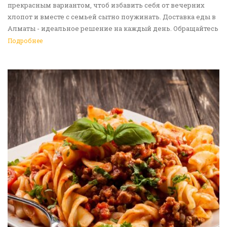
прекрасным вариантом, чтоб избавить себя от вечерних
хлопот и вместе с семьей сытно поужинать. Доставка еды в
Алматы - идеальное решение на каждый день. Обращайтесь
к нам!
Подробнее