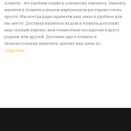
Алматы - это удобная опция к основному перекусу. Заказать
напитки в Алматы в нашем виртуальном ресторане очень
просто. Мы всегда рады привезти ваш заказ в удобное для
вас место. Доставка напитков на дом в Алматы дополнит
ваш сытный перекус или совместные посиделки в кругу
родных или друзей. Доставка еды в Алматы и
безалкогольных напитков сделает ваш день по-
настоящему ярким и беззаботным. Обращайтесь к нам за
Подробнее
покупками!