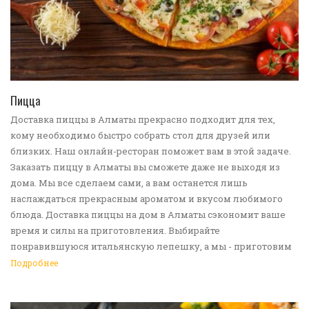
ПЕРЕЙТИ В КАТАЛОГ
Пицца
Доставка пиццы в Алматы прекрасно подходит для тех,
кому необходимо быстро собрать стол для друзей или
близких. Наш онлайн-ресторан поможет вам в этой задаче.
Заказать пиццу в Алматы вы сможете даже не выходя из
дома. Мы все сделаем сами, а вам останется лишь
наслаждаться прекрасным ароматом и вкусом любимого
блюда. Доставка пиццы на дом в Алматы сэкономит ваше
время и силы на приготовления. Выбирайте
понравившуюся итальянскую лепешку, а мы - приготовим
ее в лучших традициях. Доставка еды в Алматы -
Подробнее
прекрасное решение для приятных посиделок или
быстрого перекуса. Мы ждем ваши заявки!