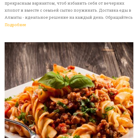
прекрасным вариантом, чтоб избавить себя от вечерних
хлопот и вместе с семьей сытно поужинать. Доставка еды в
Алматы - идеальное решение на каждый день. Обращайтесь
к нам!
Подробнее