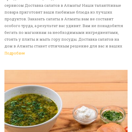
сервисом Доставка салатов в Алматы! Наши талантливые
повара приготовят ваши любимые блюда из лучших
продуктов. Заказать салаты в Алматы вам не составит
особого труда, а результат вас удивит. Вам не понадобится
бегать по магазинам за необходимыми ингредиентами,
стоять у плиты и мыть гору посуды. Доставка салатов на
дом в Алматы станет отличным решение для вас и ваших
родных, друзей. Ведь мы сами берем все хлопоты в свои
Подробнее
руки. Воспользуйтесь нашим сервисом Доставка еды в
Алматы!