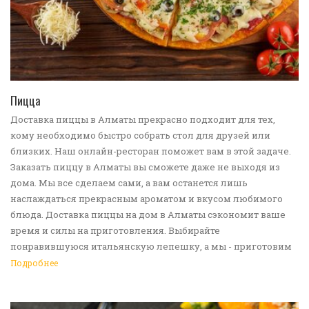
ПЕРЕЙТИ В КАТАЛОГ
Пицца
Доставка пиццы в Алматы прекрасно подходит для тех,
кому необходимо быстро собрать стол для друзей или
близких. Наш онлайн-ресторан поможет вам в этой задаче.
Заказать пиццу в Алматы вы сможете даже не выходя из
дома. Мы все сделаем сами, а вам останется лишь
наслаждаться прекрасным ароматом и вкусом любимого
блюда. Доставка пиццы на дом в Алматы сэкономит ваше
время и силы на приготовления. Выбирайте
понравившуюся итальянскую лепешку, а мы - приготовим
ее в лучших традициях. Доставка еды в Алматы -
Подробнее
прекрасное решение для приятных посиделок или
быстрого перекуса. Мы ждем ваши заявки!