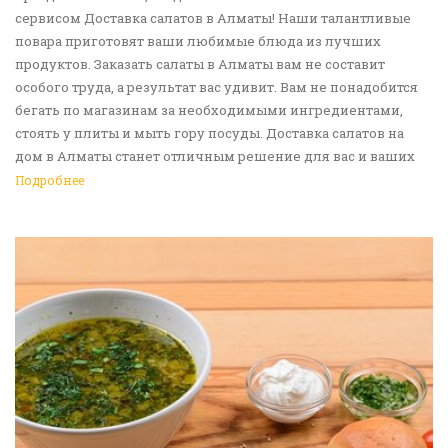
сервисом Доставка салатов в Алматы! Наши талантливые
повара приготовят ваши любимые блюда из лучших
продуктов. Заказать салаты в Алматы вам не составит
особого труда, а результат вас удивит. Вам не понадобится
бегать по магазинам за необходимыми ингредиентами,
стоять у плиты и мыть гору посуды. Доставка салатов на
дом в Алматы станет отличным решение для вас и ваших
родных, друзей. Ведь мы сами берем все хлопоты в свои
Подробнее
руки. Воспользуйтесь нашим сервисом Доставка еды в
Алматы!