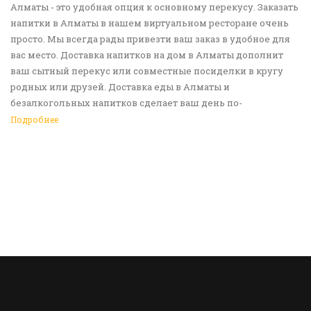
Алматы - это удобная опция к основному перекусу. Заказать
напитки в Алматы в нашем виртуальном ресторане очень
просто. Мы всегда рады привезти ваш заказ в удобное для
вас место. Доставка напитков на дом в Алматы дополнит
ваш сытный перекус или совместные посиделки в кругу
родных или друзей. Доставка еды в Алматы и
безалкогольных напитков сделает ваш день по-
настоящему ярким и беззаботным. Обращайтесь к нам за
Подробнее
покупками!