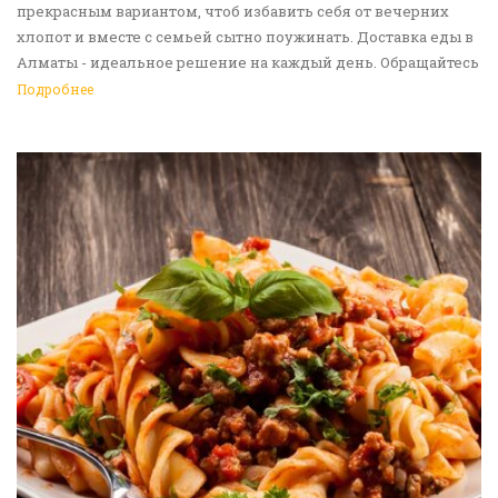
прекрасным вариантом, чтоб избавить себя от вечерних
хлопот и вместе с семьей сытно поужинать. Доставка еды в
Алматы - идеальное решение на каждый день. Обращайтесь
к нам!
Подробнее