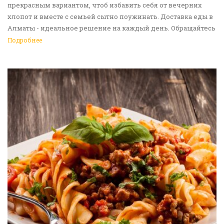
прекрасным вариантом, чтоб избавить себя от вечерних
хлопот и вместе с семьей сытно поужинать. Доставка еды в
Алматы - идеальное решение на каждый день. Обращайтесь
к нам!
Подробнее