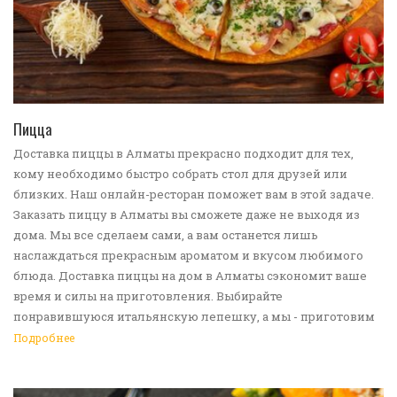
ПЕРЕЙТИ В КАТАЛОГ
Пицца
Доставка пиццы в Алматы прекрасно подходит для тех,
кому необходимо быстро собрать стол для друзей или
близких. Наш онлайн-ресторан поможет вам в этой задаче.
Заказать пиццу в Алматы вы сможете даже не выходя из
дома. Мы все сделаем сами, а вам останется лишь
наслаждаться прекрасным ароматом и вкусом любимого
блюда. Доставка пиццы на дом в Алматы сэкономит ваше
время и силы на приготовления. Выбирайте
понравившуюся итальянскую лепешку, а мы - приготовим
ее в лучших традициях. Доставка еды в Алматы -
Подробнее
прекрасное решение для приятных посиделок или
быстрого перекуса. Мы ждем ваши заявки!