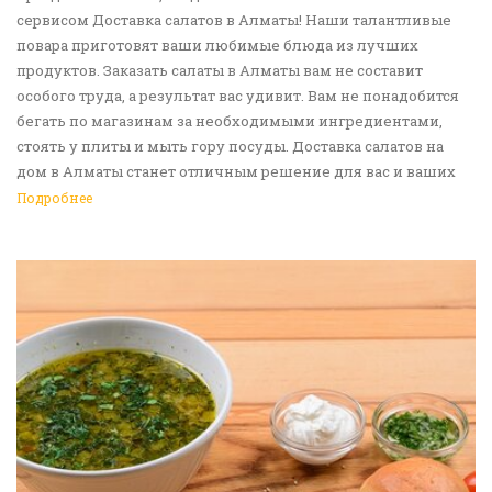
сервисом Доставка салатов в Алматы! Наши талантливые
повара приготовят ваши любимые блюда из лучших
продуктов. Заказать салаты в Алматы вам не составит
особого труда, а результат вас удивит. Вам не понадобится
бегать по магазинам за необходимыми ингредиентами,
стоять у плиты и мыть гору посуды. Доставка салатов на
дом в Алматы станет отличным решение для вас и ваших
родных, друзей. Ведь мы сами берем все хлопоты в свои
Подробнее
руки. Воспользуйтесь нашим сервисом Доставка еды в
Алматы!