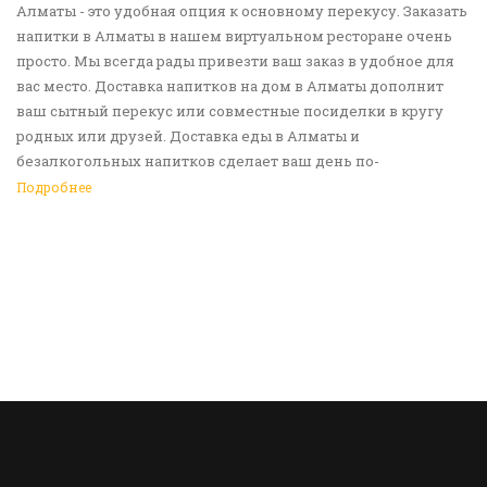
Алматы - это удобная опция к основному перекусу. Заказать
напитки в Алматы в нашем виртуальном ресторане очень
просто. Мы всегда рады привезти ваш заказ в удобное для
вас место. Доставка напитков на дом в Алматы дополнит
ваш сытный перекус или совместные посиделки в кругу
родных или друзей. Доставка еды в Алматы и
безалкогольных напитков сделает ваш день по-
настоящему ярким и беззаботным. Обращайтесь к нам за
Подробнее
покупками!