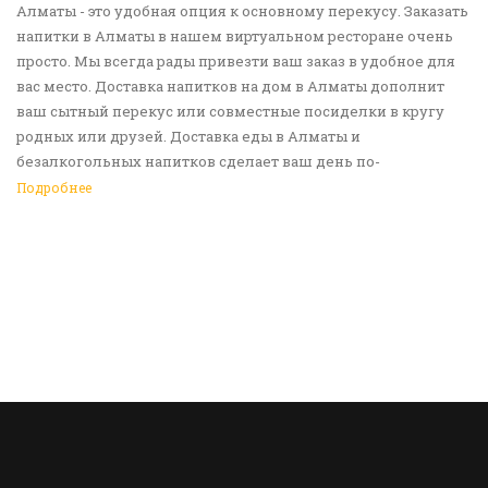
Алматы - это удобная опция к основному перекусу. Заказать
напитки в Алматы в нашем виртуальном ресторане очень
просто. Мы всегда рады привезти ваш заказ в удобное для
вас место. Доставка напитков на дом в Алматы дополнит
ваш сытный перекус или совместные посиделки в кругу
родных или друзей. Доставка еды в Алматы и
безалкогольных напитков сделает ваш день по-
настоящему ярким и беззаботным. Обращайтесь к нам за
Подробнее
покупками!