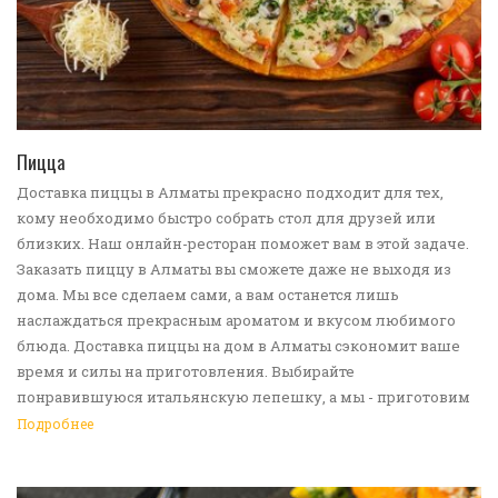
ПЕРЕЙТИ В КАТАЛОГ
Пицца
Доставка пиццы в Алматы прекрасно подходит для тех,
кому необходимо быстро собрать стол для друзей или
близких. Наш онлайн-ресторан поможет вам в этой задаче.
Заказать пиццу в Алматы вы сможете даже не выходя из
дома. Мы все сделаем сами, а вам останется лишь
наслаждаться прекрасным ароматом и вкусом любимого
блюда. Доставка пиццы на дом в Алматы сэкономит ваше
время и силы на приготовления. Выбирайте
понравившуюся итальянскую лепешку, а мы - приготовим
ее в лучших традициях. Доставка еды в Алматы -
Подробнее
прекрасное решение для приятных посиделок или
быстрого перекуса. Мы ждем ваши заявки!