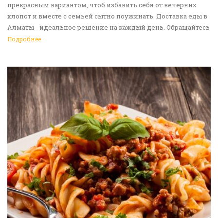
прекрасным вариантом, чтоб избавить себя от вечерних
хлопот и вместе с семьей сытно поужинать. Доставка еды в
Алматы - идеальное решение на каждый день. Обращайтесь
к нам!
Подробнее