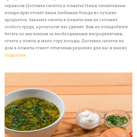
сервисом Доставка салатов в Алматы! Наши талантливые
повара приготовят ваши любимые блюда из лучших
продуктов. Заказать салаты в Алматы вам не составит
особого труда, а результат вас удивит. Вам не понадобится
бегать по магазинам за необходимыми ингредиентами,
стоять у плиты и мыть гору посуды. Доставка салатов на
дом в Алматы станет отличным решение для вас и ваших
родных, друзей. Ведь мы сами берем все хлопоты в свои
Подробнее
руки. Воспользуйтесь нашим сервисом Доставка еды в
Алматы!