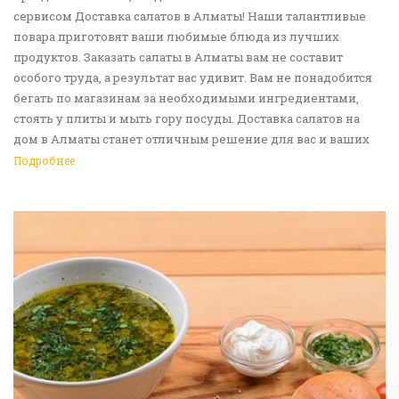
сервисом Доставка салатов в Алматы! Наши талантливые
повара приготовят ваши любимые блюда из лучших
продуктов. Заказать салаты в Алматы вам не составит
особого труда, а результат вас удивит. Вам не понадобится
бегать по магазинам за необходимыми ингредиентами,
стоять у плиты и мыть гору посуды. Доставка салатов на
дом в Алматы станет отличным решение для вас и ваших
родных, друзей. Ведь мы сами берем все хлопоты в свои
Подробнее
руки. Воспользуйтесь нашим сервисом Доставка еды в
Алматы!