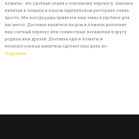
Алматы - это удобная опция к основному перекусу. Заказать
напитки в Алматы в нашем виртуальном ресторане очень
просто. Мы всегда рады привезти ваш заказ в удобное для
вас место. Доставка напитков на дом в Алматы дополнит
ваш сытный перекус или совместные посиделки в кругу
родных или друзей. Доставка еды в Алматы и
безалкогольных напитков сделает ваш день по-
настоящему ярким и беззаботным. Обращайтесь к нам за
Подробнее
покупками!