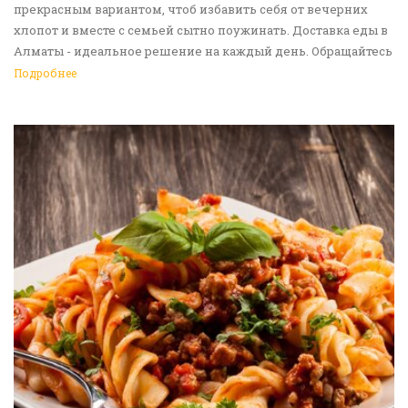
прекрасным вариантом, чтоб избавить себя от вечерних
хлопот и вместе с семьей сытно поужинать. Доставка еды в
Алматы - идеальное решение на каждый день. Обращайтесь
к нам!
Подробнее