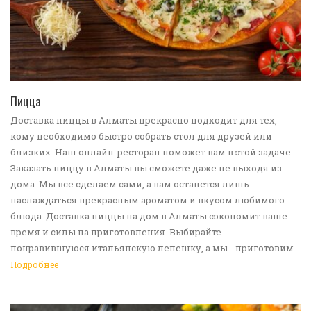
ПЕРЕЙТИ В КАТАЛОГ
Пицца
Доставка пиццы в Алматы прекрасно подходит для тех,
кому необходимо быстро собрать стол для друзей или
близких. Наш онлайн-ресторан поможет вам в этой задаче.
Заказать пиццу в Алматы вы сможете даже не выходя из
дома. Мы все сделаем сами, а вам останется лишь
наслаждаться прекрасным ароматом и вкусом любимого
блюда. Доставка пиццы на дом в Алматы сэкономит ваше
время и силы на приготовления. Выбирайте
понравившуюся итальянскую лепешку, а мы - приготовим
ее в лучших традициях. Доставка еды в Алматы -
Подробнее
прекрасное решение для приятных посиделок или
быстрого перекуса. Мы ждем ваши заявки!