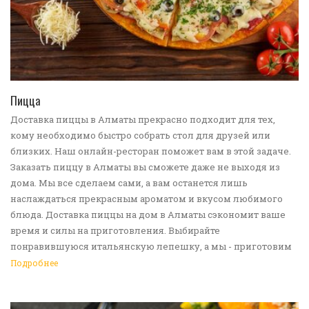
ПЕРЕЙТИ В КАТАЛОГ
Пицца
Доставка пиццы в Алматы прекрасно подходит для тех,
кому необходимо быстро собрать стол для друзей или
близких. Наш онлайн-ресторан поможет вам в этой задаче.
Заказать пиццу в Алматы вы сможете даже не выходя из
дома. Мы все сделаем сами, а вам останется лишь
наслаждаться прекрасным ароматом и вкусом любимого
блюда. Доставка пиццы на дом в Алматы сэкономит ваше
время и силы на приготовления. Выбирайте
понравившуюся итальянскую лепешку, а мы - приготовим
ее в лучших традициях. Доставка еды в Алматы -
Подробнее
прекрасное решение для приятных посиделок или
быстрого перекуса. Мы ждем ваши заявки!