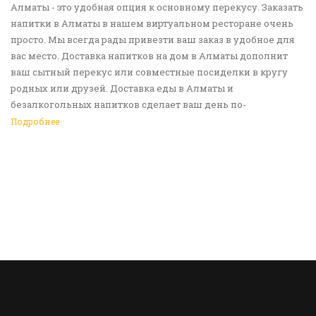
Алматы - это удобная опция к основному перекусу. Заказать
напитки в Алматы в нашем виртуальном ресторане очень
просто. Мы всегда рады привезти ваш заказ в удобное для
вас место. Доставка напитков на дом в Алматы дополнит
ваш сытный перекус или совместные посиделки в кругу
родных или друзей. Доставка еды в Алматы и
безалкогольных напитков сделает ваш день по-
настоящему ярким и беззаботным. Обращайтесь к нам за
Подробнее
покупками!