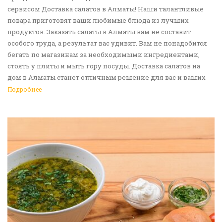
сервисом Доставка салатов в Алматы! Наши талантливые
повара приготовят ваши любимые блюда из лучших
продуктов. Заказать салаты в Алматы вам не составит
особого труда, а результат вас удивит. Вам не понадобится
бегать по магазинам за необходимыми ингредиентами,
стоять у плиты и мыть гору посуды. Доставка салатов на
дом в Алматы станет отличным решение для вас и ваших
родных, друзей. Ведь мы сами берем все хлопоты в свои
Подробнее
руки. Воспользуйтесь нашим сервисом Доставка еды в
Алматы!