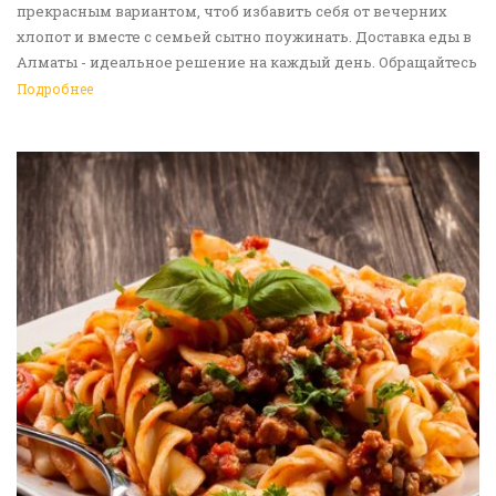
прекрасным вариантом, чтоб избавить себя от вечерних
хлопот и вместе с семьей сытно поужинать. Доставка еды в
Алматы - идеальное решение на каждый день. Обращайтесь
к нам!
Подробнее