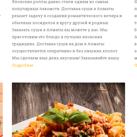
Японские роллы давно стали одним из самых
Х
популярных лакомств. Доставка суши в Алматы
п
т
решает задачу в создании романтического вечера и
н
обычных посиделок в кругу друзей и родных.
т
Заказать суши в Алматы вы можете у нас. Мы
б
приготовим это блюдо в лучших японских
А
традициях. Доставка суши на дом в Алматы
в
осуществляется оперативно и без лишних хлопот.
з
Мы сделаем ваш день вкусным! Заказывайте нашу
м
услугу доставка еды в Алматы!
с
Подробнее
П
д
р
в