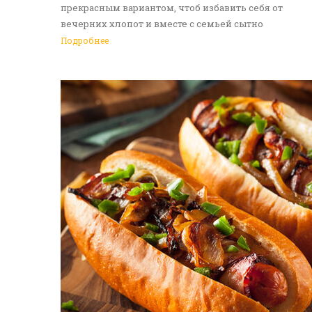
прекрасным вариантом, чтоб избавить себя от
вечерних хлопот и вместе с семьей сытно
поужинать. Доставка еды в Алматы - идеальное
Подробнее
решение на каждый день. Обращайтесь к нам!