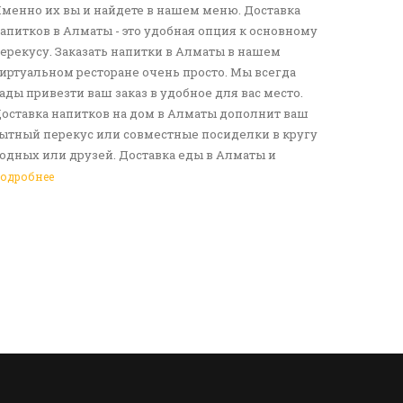
менно их вы и найдете в нашем меню. Доставка
апитков в Алматы - это удобная опция к основному
ерекусу. Заказать напитки в Алматы в нашем
иртуальном ресторане очень просто. Мы всегда
ады привезти ваш заказ в удобное для вас место.
оставка напитков на дом в Алматы дополнит ваш
ытный перекус или совместные посиделки в кругу
одных или друзей. Доставка еды в Алматы и
езалкогольных напитков сделает ваш день по-
одробнее
астоящему ярким и беззаботным. Обращайтесь к
ам за покупками!