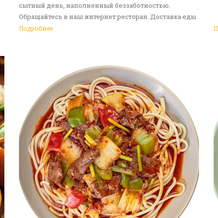
сытный день, наполненный беззаботностью.
Обращайтесь в наш интернет ресторан. Доставка еды
в Алматы - ваш идеальный выбор!
Подробнее
П