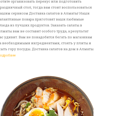
отите организовать перекус или подготовить
раздничный стол, тогда вам стоит воспользоваться
ашим сервисом Доставка салатов в Алматы! Наши
алантливые повара приготовят ваши любимые
люда из лучших продуктов. Заказать салаты в
лматы вам не составит особого труда, а результат
ас удивит. Вам не понадобится бегать по магазинам
а необходимыми ингредиентами, стоять у плиты и
ыть гору посуды. Доставка салатов на дом в Алматы
танет отличным решение для вас и ваших родных,
одробнее
рузей. Ведь мы сами берем все хлопоты в свои
уки. Воспользуйтесь нашим сервисом Доставка еды
 Алматы!