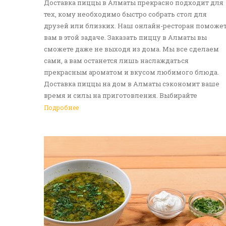
Доставка пиццы в Алматы прекрасно подходит для
тех, кому необходимо быстро собрать стол для
друзей или близких. Наш онлайн-ресторан поможе
вам в этой задаче. Заказать пиццу в Алматы вы
сможете даже не выходя из дома. Мы все сделаем
сами, а вам останется лишь наслаждаться
прекрасным ароматом и вкусом любимого блюда.
Доставка пиццы на дом в Алматы сэкономит ваше
время и силы на приготовления. Выбирайте
понравившуюся итальянскую лепешку, а мы -
Подробнее
приготовим ее в лучших традициях. Доставка еды в
Алматы - прекрасное решение для приятных
посиделок или быстрого перекуса. Мы ждем ваши
заявки!