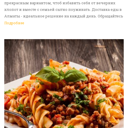
прекрасным вариантом, чтоб избавить себя от вечерних
хлопот и вместе с семьей сытно поужинать. Доставка еды в
Алматы - идеальное решение на каждый день. Обращайтесь
к нам!
Подробнее