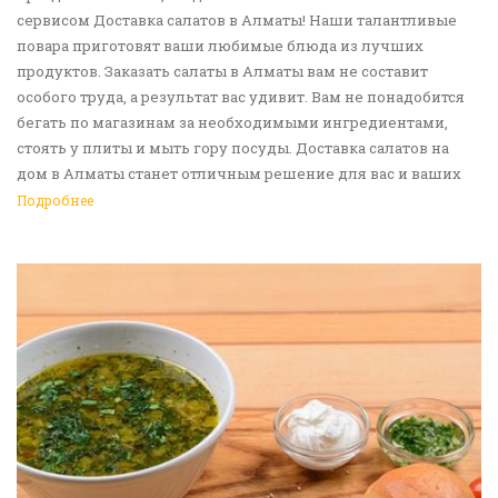
сервисом Доставка салатов в Алматы! Наши талантливые
повара приготовят ваши любимые блюда из лучших
продуктов. Заказать салаты в Алматы вам не составит
особого труда, а результат вас удивит. Вам не понадобится
бегать по магазинам за необходимыми ингредиентами,
стоять у плиты и мыть гору посуды. Доставка салатов на
дом в Алматы станет отличным решение для вас и ваших
родных, друзей. Ведь мы сами берем все хлопоты в свои
Подробнее
руки. Воспользуйтесь нашим сервисом Доставка еды в
Алматы!