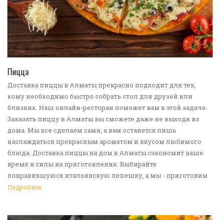
ПЕРЕЙТИ В КАТАЛОГ
Пицца
Доставка пиццы в Алматы прекрасно подходит для тех,
кому необходимо быстро собрать стол для друзей или
близких. Наш онлайн-ресторан поможет вам в этой задаче.
Заказать пиццу в Алматы вы сможете даже не выходя из
дома. Мы все сделаем сами, а вам останется лишь
наслаждаться прекрасным ароматом и вкусом любимого
блюда. Доставка пиццы на дом в Алматы сэкономит ваше
время и силы на приготовления. Выбирайте
понравившуюся итальянскую лепешку, а мы - приготовим
ее в лучших традициях. Доставка еды в Алматы -
Подробнее
прекрасное решение для приятных посиделок или
быстрого перекуса. Мы ждем ваши заявки!